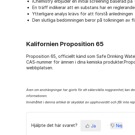
iChemistry erbjuder en initial screening baserad p
En träff indikerar att en substans har en reglerand
Ytterligare analys krävs för att förstå anledningen
Den slutliga bedömningen beror på tolkningen av f
Kalifornien Proposition 65
Proposition 65, officiellt känd som Safe Drinking Wa
CAS-nummer för ämnen i dina kemiska produkter.Proposi
webbplatsen.
Även om ansträngningar har gjorts för att säkerställa noggrannhet, kan denn
informationen.
Innehållet i denna artikel är skyddat av upphovsrätt och får inte re
Hjälpte det här svaret?
Nej
Ja