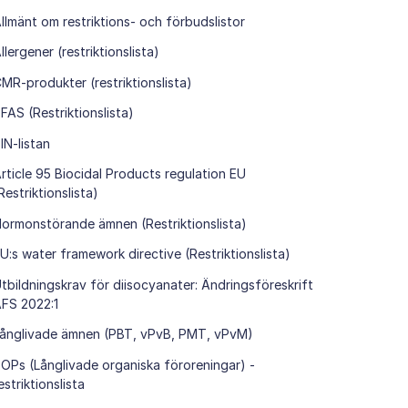
llmänt om restriktions- och förbudslistor
llergener (restriktionslista)
MR-produkter (restriktionslista)
FAS (Restriktionslista)
IN-listan
rticle 95 Biocidal Products regulation EU
Restriktionslista)
ormonstörande ämnen (Restriktionslista)
U:s water framework directive (Restriktionslista)
tbildningskrav för diisocyanater: Ändringsföreskrift
FS 2022:1
ånglivade ämnen (PBT, vPvB, PMT, vPvM)
OPs (Långlivade organiska föroreningar) -
estriktionslista