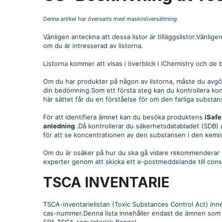
Denna artikel har översatts med maskinöversättning.
Vänligen anteckna att dessa listor är tilläggslistor.Vänli
om du är intresserad av listorna.
Listorna kommer att visas i överblick i iChemistry och de 
Om du har produkter på någon av listorna, måste du avgö
din bedömning.Som ett första steg kan du kontrollera k
här sättet får du en förståelse för om den farliga substa
För att identifiera ämnet kan du besöka produktens
iSaf
anledning
.Då kontrollerar du säkerhetsdatabladet (SDB) av
för att se koncentrationen av den substansen i den kemi
Om du är osäker på hur du ska gå vidare rekommenderar vi
experter genom att skicka ett e-postmeddelande till cons
TSCA INVENTARIE
TSCA-inventarielistan (Toxic Substances Control Act) inn
cas-nummer.Denna lista innehåller endast de ämnen som
EPA TSCA-regulatorisk flagga).