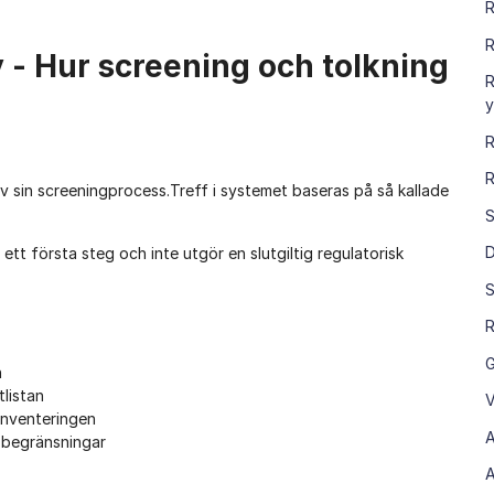
R
R
 - Hur screening och tolkning
R
y
R
R
 sin screeningprocess.Treff i systemet baseras på så kallade
S
D
ett första steg och inte utgör en slutgiltig regulatorisk
S
R
G
n
tlistan
V
inventeringen
A
r begränsningar
A