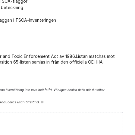
å TSCA-flaggor
e beteckning
laggan i TSCA-inventeringen
ter and Toxic Enforcement Act av 1986.Listan matchas mot
tion 65-listan samlas in från den officiella OEHHA-
a översättning inte vara helt felfri. Vänligen beakta detta när du tolkar
produceras utan tillstånd.
©