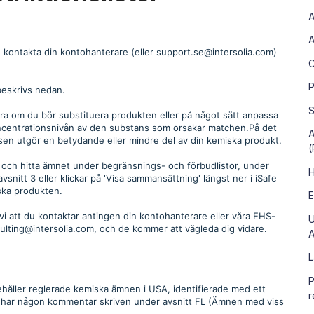
A
A
gen kontakta din kontohanterare (eller support.se@intersolia.com)
C
P
beskrivs nedan.
S
ra om du bör substituera produkten eller på något sätt anpassa
oncentrationsnivån av den substans som orsakar matchen.På det
A
nsen utgör en betydande eller mindre del av din kemiska produkt.
(
e
och hitta ämnet under begränsnings- och förbudlistor, under
H
snitt 3 eller klickar på 'Visa sammansättning' längst ner i iSafe
ska produkten.
E
 att du kontaktar antingen din kontohanterare eller våra EHS-
U
ulting@intersolia.com, och de kommer att vägleda dig vidare.
A
L
P
ehåller reglerade kemiska ämnen i USA, identifierade med ett
r
 har någon kommentar skriven under avsnitt FL (Ämnen med viss