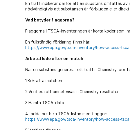
En träff indikerar därför att en substans omfattas av
nödvändigtvis att substansen är förbjuden eller direk
Vad betyder flaggorna?
Flaggorna i TSCA-inventeringen är korta koder som ind
En fullständig förklaring finns här:
https://www.epa.gov/tsca-inventory/how-access-tsc
Arbetsflöde efter en match
När en substans genererar ett träff i iChemistry, bör f
1.Bekräfta matchen
2.Verifiera att ämnet visas i iChemistry-resultaten
3.Hämta TSCA-data
4.Ladda ner hela TSCA-listan med flaggor:
https://www.epa.gov/tsca-inventory/how-access-tsc