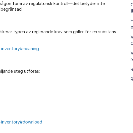
 någon form av regulatorisk kontroll—det betyder inte
O
t begränsad.
(
H
e
ikerar typen av reglerande krav som gäller för en substans.
V
c
a-inventory#meaning
V
r
R
öljande steg utföras:
R
a-inventory#download