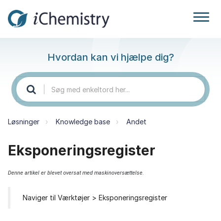
Hvordan kan vi hjælpe dig?
Løsninger
Knowledge base
Andet
Eksponeringsregister
Denne artikel er blevet oversat med maskinoversættelse.
Naviger til Værktøjer > Eksponeringsregister