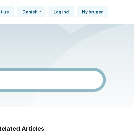
atus
Danish
Log ind
Ny bruger
Related Articles