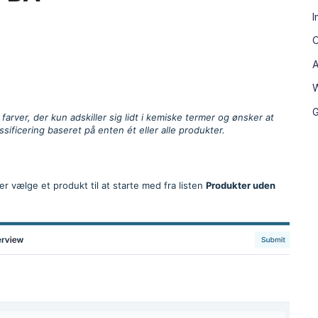
I
O
A
W
G
farver, der kun adskiller sig lidt i kemiske termer og ønsker at
sificering baseret på enten ét eller alle produkter.
ler vælge et produkt til at starte med fra listen
Produkter uden