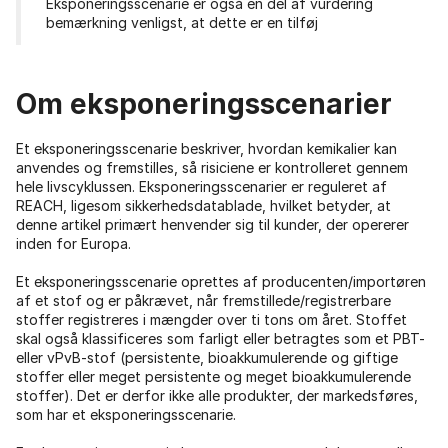
Eksponeringsscenarie er også en del af vurdering
bemærkning venligst, at dette er en tilføj
Om eksponeringsscenarier
Et eksponeringsscenarie beskriver, hvordan kemikalier kan
anvendes og fremstilles, så risiciene er kontrolleret gennem
hele livscyklussen. Eksponeringsscenarier er reguleret af
REACH, ligesom sikkerhedsdatablade, hvilket betyder, at
denne artikel primært henvender sig til kunder, der opererer
inden for Europa.
Et eksponeringsscenarie oprettes af producenten/importøren
af ​​et stof og er påkrævet, når fremstillede/registrerbare
stoffer registreres i mængder over ti tons om året. Stoffet
skal også klassificeres som farligt eller betragtes som et PBT-
eller vPvB-stof (persistente, bioakkumulerende og giftige
stoffer eller meget persistente og meget bioakkumulerende
stoffer). Det er derfor ikke alle produkter, der markedsføres,
som har et eksponeringsscenarie.