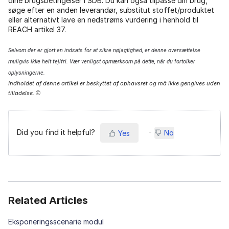
dine brugsbetingelser i SDB. Du kan også tilpasse din brug,
søge efter en anden leverandør, substitut stoffet/produktet
eller alternativt lave en nedstrøms vurdering i henhold til
REACH artikel 37.
Selvom der er gjort en indsats for at sikre nøjagtighed, er denne oversættelse
muligvis ikke helt fejlfri. Vær venligst opmærksom på dette, når du fortolker
oplysningerne.
Indholdet af denne artikel er beskyttet af ophavsret og må ikke gengives uden
tilladelse.
©
Did you find it helpful?
No
Yes
Related Articles
Eksponeringsscenarie modul