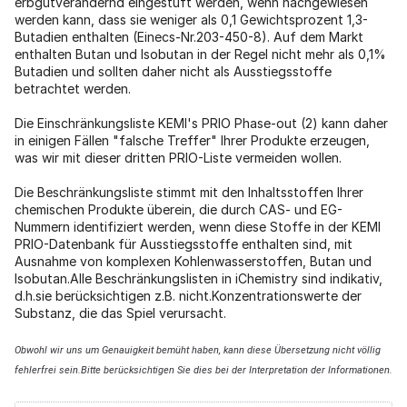
erbgutverändernd eingestuft werden, wenn nachgewiesen
werden kann, dass sie weniger als 0,1 Gewichtsprozent 1,3-
Butadien enthalten (Einecs-Nr.203-450-8). Auf dem Markt
enthalten Butan und Isobutan in der Regel nicht mehr als 0,1%
Butadien und sollten daher nicht als Ausstiegsstoffe
betrachtet werden.
Die Einschränkungsliste KEMI's PRIO Phase-out (2) kann daher
in einigen Fällen "falsche Treffer" Ihrer Produkte erzeugen,
was wir mit dieser dritten PRIO-Liste vermeiden wollen.
Die Beschränkungsliste stimmt mit den Inhaltsstoffen Ihrer
chemischen Produkte überein, die durch CAS- und EG-
Nummern identifiziert werden, wenn diese Stoffe in der KEMI
PRIO-Datenbank für Ausstiegsstoffe enthalten sind, mit
Ausnahme von komplexen Kohlenwasserstoffen, Butan und
Isobutan.Alle Beschränkungslisten in iChemistry sind indikativ,
d.h.sie berücksichtigen z.B. nicht.Konzentrationswerte der
Substanz, die das Spiel verursacht.
Obwohl wir uns um Genauigkeit bemüht haben, kann diese Übersetzung nicht völlig
fehlerfrei sein.Bitte berücksichtigen Sie dies bei der Interpretation der Informationen.