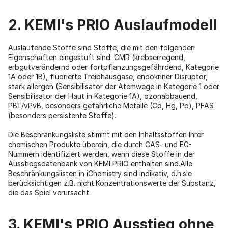
2. KEMI's PRIO Auslaufmodell
Auslaufende Stoffe sind Stoffe, die mit den folgenden
Eigenschaften eingestuft sind: CMR (krebserregend,
erbgutverändernd oder fortpflanzungsgefährdend, Kategorie
1A oder 1B), fluorierte Treibhausgase, endokriner Disruptor,
stark allergen (Sensibilisator der Atemwege in Kategorie 1 oder
Sensibilisator der Haut in Kategorie 1A), ozonabbauend,
PBT/vPvB, besonders gefährliche Metalle (Cd, Hg, Pb), PFAS
(besonders persistente Stoffe).
Die Beschränkungsliste stimmt mit den Inhaltsstoffen Ihrer
chemischen Produkte überein, die durch CAS- und EG-
Nummern identifiziert werden, wenn diese Stoffe in der
Ausstiegsdatenbank von KEMI PRIO enthalten sind.Alle
Beschränkungslisten in iChemistry sind indikativ, d.h.sie
berücksichtigen z.B. nicht.Konzentrationswerte der Substanz,
die das Spiel verursacht.
3. KEMI's PRIO Ausstieg ohne