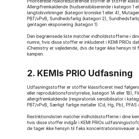
Prioriterede risikoreducerende stoffer er stoffer kla
Allergifremkaldende (hudsensibiliserende i kategori 1 el
langtidsvirkninger (kategori kroniske 1 eller 4), Mutage
PBT/vPvB, Sundhedsfarlig (kategori 2), Sundhedsfarlig
gentagen eksponering (kategori 1)
Den begrænsede liste matcher indholdsstofferne i din
numre, hvis disse stoffer er inkluderet i KEMI PRIOs dat
iChemistry er vejledende, dvs de tager ikke hensyn til
kampen.
2. KEMIs PRIO Udfasning
Udfasningsstoffer er stoffer klassificeret med følg
eller reproduktionsforstyrrelse, kategori 1A eller 1B)
allergifremkaldende (respiratorisk sensibilisator i kate
PBT/vPvB, Særligt farlige metaller (Cd, Hg, Pb), PFAS (
Restriktionslisten matcher indholdsstofferne i dine k
hvis disse stoffer indgår i KEMI PRIOs udfasningsstofda
de tager ikke hensyn til f.eks koncentrationsniveauer 