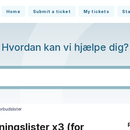
Home
Submit a ticket
My tickets
St
Hvordan kan vi hjælpe dig?
orbudslister
ngslister x3 (for