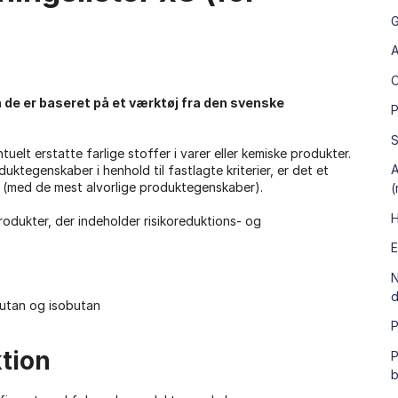
G
A
a de er baseret på et værktøj fra den svenske
P
S
tuelt erstatte farlige stoffer i varer eller kemiske produkter.
A
uktegenskaber i henhold til fastlagte kriterier, er det et
of (med de mest alvorlige produktegenskaber).
(
H
 produkter, der indeholder risikoreduktions- og
E
N
d
butan og isobutan
P
ktion
P
b