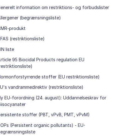
enerelt information om restriktions- og forbudslister
llergener (begrænsningsliste)
CMR-produkt
FAS (restriktionsliste)
IN liste
rticle 95 Biocidal Products regulation EU
restriktionsliste)
ormonforstyrrende stoffer (EU restriktionsliste)
U's vandrammedirektiv (restriktionsliste)
y EU-forordning (24. august): Uddannelseskrav for
iisocyanater
ersistente stoffer (PBT, vPvB, PMT, vPvM)
OPs (Persistent organic pollutants) - EU-
egrænsningsliste