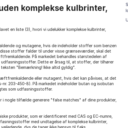
S
 uden komplekse kulbrinter,
l
U
vet en liste (3), hvori vi udelukker komplekse kulbrinter,
kaldende og mutagene, hvis de indeholder stoffer som benzen
disse stoffer falder til under visse grænseværdier, skal det
æftfremkaldende. På markedet behandles størstedelen af ​​
dfasningsstoffer. Dette er årsag til, at stoffer, der tilhører
 teksten "Bemærkning! Ikke altid gyldig".
ræftfremkaldende eller mutagent, hvis det kan påvises, at det
s-nr. 203-450-8). På markedet indeholder butan og isobutan
agtes som udfasningsstoffer.
r i nogle tilfælde generere "false matches" af dine produkter,
emiske produkter, som er identificeret med CAS og EC-numre,
dfasningsstoffer med undtagelse af komplekse kulbrinter,
r vejledende, dvs de tager ikke hensyn til f.eks