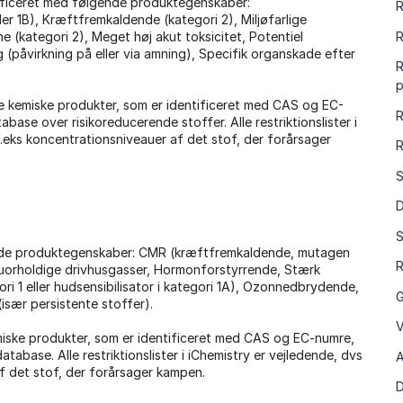
ssificeret med følgende produktegenskaber:
R
ler 1B), Kræftfremkaldende (kategori 2), Miljøfarlige
ne (kategori 2), Meget høj akut toksicitet, Potentiel
R
 (påvirkning på eller via amning), Specifik organskade efter
R
p
e kemiske produkter, som er identificeret med CAS og EC-
R
abase over risikoreducerende stoffer. Alle restriktionslister i
 f.eks koncentrationsniveauer af det stof, der forårsager
R
S
D
S
ende produktegenskaber: CMR (kræftfremkaldende, mutagen
R
, Fluorholdige drivhusgasser, Hormonforstyrrende, Stærk
gori 1 eller hudsensibilisator i kategori 1A), Ozonnedbrydende,
G
især persistente stoffer).
V
emiske produkter, som er identificeret med CAS og EC-numre,
tabase. Alle restriktionslister i iChemistry er vejledende, dvs
A
af det stof, der forårsager kampen.
D