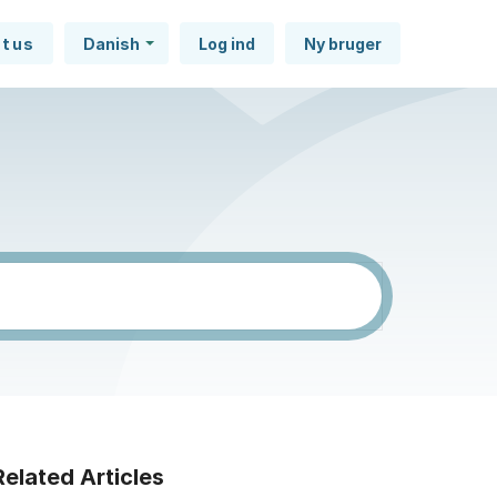
atus
Danish
Log ind
Ny bruger
Related Articles