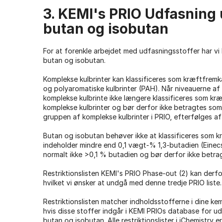
3. KEMI's PRIO Udfasning
butan og isobutan
For at forenkle arbejdet med udfasningsstoffer har vi la
butan og isobutan.
Komplekse kulbrinter kan klassificeres som kræftfrem
og polyaromatiske kulbrinter (PAH). Når niveauerne af 
komplekse kulbrinte ikke længere klassificeres som kr
komplekse kulbrinter og bør derfor ikke betragtes som u
gruppen af ​​komplekse kulbrinter i PRIO, efterfølges af
Butan og isobutan behøver ikke at klassificeres som k
indeholder mindre end 0,1 vægt-% 1,3-butadien (Einec
normalt ikke >0,1 % butadien og bør derfor ikke betr
Restriktionslisten KEMI's PRIO Phase-out (2) kan derfo
hvilket vi ønsker at undgå med denne tredje PRIO liste.
Restriktionslisten matcher indholdsstofferne i dine k
hvis disse stoffer indgår i KEMI PRIOs database for u
butan og isobutan. Alle restriktionslister i iChemistry e