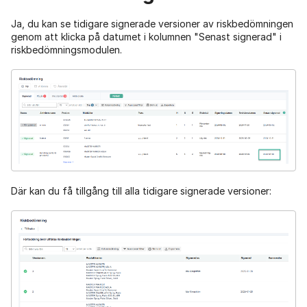
Ja, du kan se tidigare signerade versioner av riskbedömningen
genom att klicka på datumet i kolumnen "Senast signerad" i
riskbedömningsmodulen.
Där kan du få tillgång till alla tidigare signerade versioner: