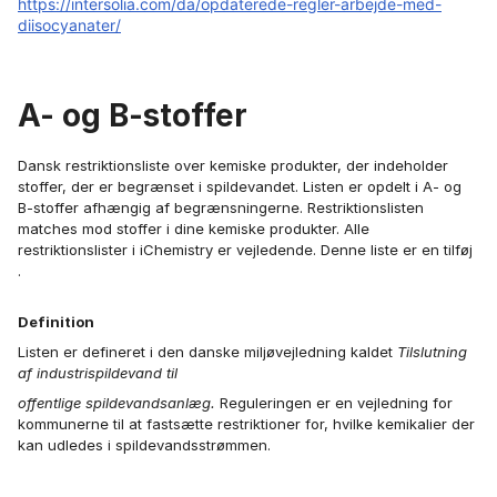
https://intersolia.com/da/opdaterede-regler-arbejde-med-
diisocyanater/
A- og B-stoffer
Dansk restriktionsliste over kemiske produkter, der indeholder
stoffer, der er begrænset i spildevandet. Listen er opdelt i A- og
B-stoffer afhængig af begrænsningerne. Restriktionslisten
matches mod stoffer i dine kemiske produkter. Alle
restriktionslister i iChemistry er vejledende. Denne liste er en tilføj
.
Definition
Listen er defineret i den danske miljøvejledning kaldet
Tilslutning
af industrispildevand til
offentlige spildevandsanlæg.
Reguleringen er en vejledning for
kommunerne til at fastsætte restriktioner for, hvilke kemikalier der
kan udledes i spildevandsstrømmen.