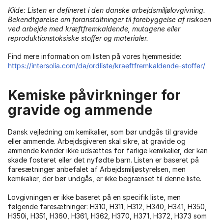
Kilde: Listen er defineret i den danske arbejdsmiljølovgivning.
Bekendtgørelse om foranstaltninger til forebyggelse af risikoen
ved arbejde med kræftfremkaldende, mutagene eller
reproduktionstoksiske stoffer og materialer.
Find mere information om listen på vores hjemmeside:
https://intersolia.com/da/ordliste/kraeftfremkaldende-stoffer/
Kemiske påvirkninger for
gravide og ammende
Dansk vejledning om kemikalier, som bør undgås til gravide
eller ammende. Arbejdsgiveren skal sikre, at gravide og
ammende kvinder ikke udsættes for farlige kemikalier, der kan
skade fosteret eller det nyfødte barn. Listen er baseret på
faresætninger anbefalet af Arbejdsmiljøstyrelsen, men
kemikalier, der bør undgås, er ikke begrænset til denne liste.
Lovgivningen er ikke baseret på en specifik liste, men
følgende faresætninger: H310, H311, H312, H340, H341, H350,
H350i, H351, H360, H361, H362, H370, H371, H372, H373 som