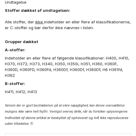
Undtagelse
Stoffer dækket af undtagelsen:
Alle stoffer, der
ikke
indeholder en eller flere af klassifikationerne,
er C-stoffer og bør derfor ikke nævnes i listen.
Grupper dækket
A-stoffer:
Indeholder en eller flere af følgende klassifikationer: H400, H410,
H370, H372, H373, H340, H350, H350i, H351, H360, H360F,
H360D, H360FD, H360Fd, H360Df, H360Df, H360Df, H6 H361fd,
H362
B-stoffer:
H411, H412, H413
Selvom der er gjort bestræbelser på at sikre nøjagtighed, kan denne oversættelse
muligvis ikke være helt fejlfri. Venligst overvej dette, når du fortolker oplysningerne.
Indholdet af denne artikel er beskyttet af ophavsret og må ikke reproduceres
uden tilladelse.
©