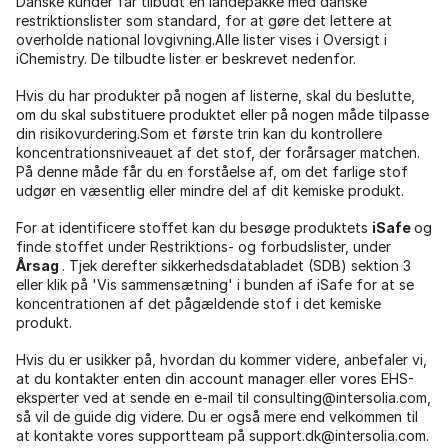
Danske kunder får tilbudt en landepakke med danske
restriktionslister som standard, for at gøre det lettere at
overholde national lovgivning.Alle lister vises i Oversigt i
iChemistry. De tilbudte lister er beskrevet nedenfor.
Hvis du har produkter på nogen af ​​listerne, skal du beslutte,
om du skal substituere produktet eller på nogen måde tilpasse
din risikovurdering.Som et første trin kan du kontrollere
koncentrationsniveauet af det stof, der forårsager matchen.
På denne måde får du en forståelse af, om det farlige stof
udgør en væsentlig eller mindre del af dit kemiske produkt.
For at identificere stoffet kan du besøge produktets
iSafe
og
finde stoffet under Restriktions- og forbudslister, under
Årsag
. Tjek derefter sikkerhedsdatabladet (SDB) sektion 3
eller klik på 'Vis sammensætning' i bunden af ​​iSafe for at se
koncentrationen af ​​det pågældende stof i det kemiske
produkt.
Hvis du er usikker på, hvordan du kommer videre, anbefaler vi,
at du kontakter enten din account manager eller vores EHS-
eksperter ved at sende en e-mail til consulting@intersolia.com,
så vil de guide dig videre. Du er også mere end velkommen til
at kontakte vores supportteam på support.dk@intersolia.com.