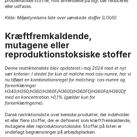
problematiske stoffer, hvis anvendelse på sigt bør reduceres
eller udfases.
Kilde: Miljøstyrelsens liste over uønskede stoffer (LOUS)
Kræftfremkaldende,
mutagene eller
reproduktionstoksiske stoffer
Denne restriktionsliste blev opdateret i maj 2024 med et nyt
sæt kriterier: I stedet for kun at matche mod cas-numre, har vi
nu tilføjet en kombinationsregel for matching: cas-numre og
fareerklæringer
H340/H350/H360/H360F/H360D/H360FD/H360Fd/H360Df
med en koncentration >0,1% (gælder kun for
fareerklæringerne).
Dansk restriktionsliste over kemiske produkter, der indeholder
et eller flere stoffer, der er defineret som kræftfremkaldende,
mutagene eller reproduktionstoksiske. Stoffer på listen er
underlagt begrænsninger på arbejdspladsen.