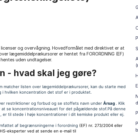
G
A
P
licenser og overvågning. Hovedformålet med direktivet er at
S
en over lægemiddelprækursorer er hentet fra FORORDNING (EF)
A
n hentes uden undtagelser.
(
n - hvad skal jeg gøre?
H
E
 som matcher listen over lægemiddelprækursorer, kan du starte med
i hvilken koncentration det stof er i produktet.
N
d
over restriktioner og forbud og se stoffets navn under
Årsag
. Klik
or at se koncentrationsniveauet for det pågældende stof.På denne
P
r til stede i høje koncentrationer i dit kemiske produkt eller ej.
P
omfattet af begrænsningerne i forordning
(EF) nr. 273/2004 eller
b
HS-eksperter ved at sende en e-mail til