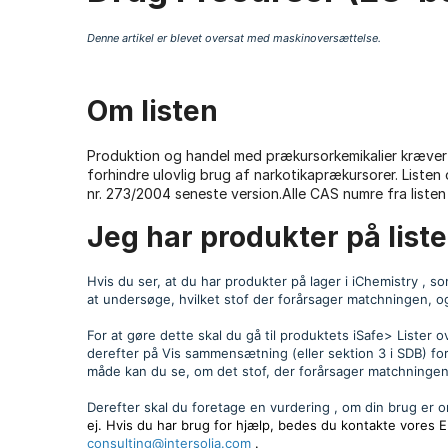
Denne artikel er blevet oversat med maskinoversættelse.
Om listen
Produktion og handel med prækursorkemikalier kræver 
forhindre ulovlig brug af narkotikaprækursorer. List
nr. 273/2004 seneste version.Alle CAS numre fra liste
Jeg har produkter på liste
Hvis du ser, at du har produkter på lager i iChemistry ,
at undersøge, hvilket stof der forårsager matchningen, og 
For at gøre dette skal du gå til produktets iSafe> Lister 
derefter på Vis sammensætning (eller sektion 3 i SDB) f
måde kan du se, om det stof, der forårsager matchningen, e
Derefter skal du foretage en vurdering , om din brug er 
ej. Hvis du har brug for hjælp, bedes du kontakte vores E
consulting@intersolia.com
.