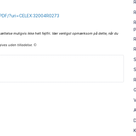
R
R
XT/PDF/?uri=CELEX:32004R0273
R
p
sættelse muligvis ikke helt fejlfri. Vær venligst opmærksom på dette, når du
R
ives uden tilladelse.
©
R
S
S
R
G
V
A
D
K