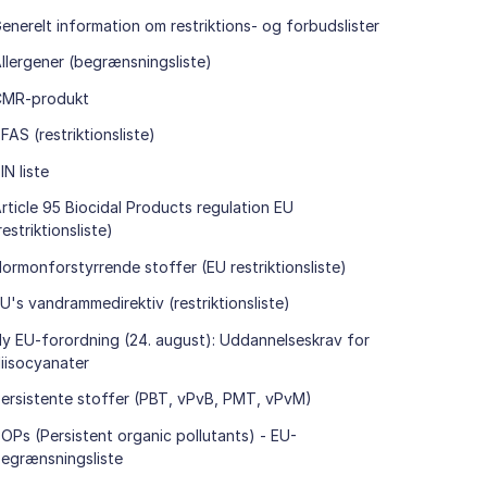
enerelt information om restriktions- og forbudslister
llergener (begrænsningsliste)
CMR-produkt
FAS (restriktionsliste)
IN liste
rticle 95 Biocidal Products regulation EU
restriktionsliste)
ormonforstyrrende stoffer (EU restriktionsliste)
U's vandrammedirektiv (restriktionsliste)
y EU-forordning (24. august): Uddannelseskrav for
iisocyanater
ersistente stoffer (PBT, vPvB, PMT, vPvM)
OPs (Persistent organic pollutants) - EU-
egrænsningsliste