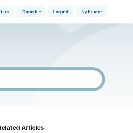
atus
Danish
Log ind
Ny bruger
Related Articles