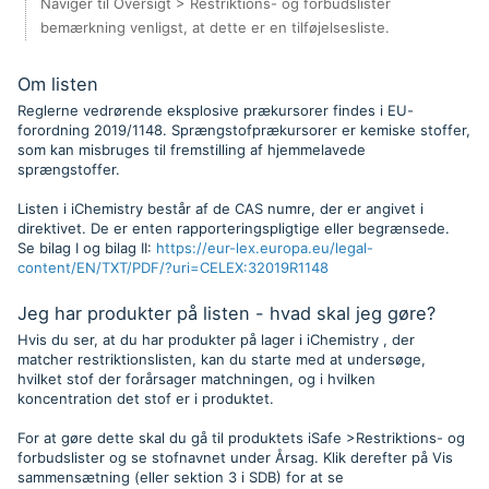
Naviger til Oversigt > Restriktions- og forbudslister
bemærkning venligst, at dette er en tilføjelsesliste.
Om listen
Reglerne vedrørende eksplosive prækursorer findes i EU-
forordning 2019/1148. Sprængstofprækursorer er kemiske stoffer,
som kan misbruges til fremstilling af hjemmelavede
sprængstoffer.
Listen i iChemistry består af de CAS numre, der er angivet i
direktivet. De er enten rapporteringspligtige eller begrænsede.
Se bilag I og bilag II:
https://eur-lex.europa.eu/legal-
content/EN/TXT/PDF/?uri=CELEX:32019R1148
Jeg har produkter på listen - hvad skal jeg gøre?
Hvis du ser, at du har produkter på lager i iChemistry , der
matcher restriktionslisten, kan du starte med at undersøge,
hvilket stof der forårsager matchningen, og i hvilken
koncentration det stof er i produktet.
For at gøre dette skal du gå til produktets iSafe >Restriktions- og
forbudslister og se stofnavnet under Årsag. Klik derefter på Vis
sammensætning (eller sektion 3 i SDB) for at se