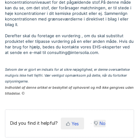
koncentrationsniveauet for det pågældende stof.På denne måde
kan du se, om det stof, der forårsager matchningen, er til stede i
høje koncentrationer i dit kemiske produkt eller ej. Sammenlign
koncentrationen med grænseværdierne i direktivet i bilag I eller
bilag II.
Derefter skal du foretage en vurdering , om du skal substitut
produktet eller tilpasse vurdering på en eller anden måde. Hvis du
har brug for hjælp, bedes du kontakte vores EHS-eksperter ved
at sende en e-mail til consulting@intersolia.com.
Selvom der er gjort en indsats for at sikre nøjagtighed, er denne oversættelse
muligvis ikke helt fejlfri. Vær venligst opmærksom på dette, når du fortolker
oplysningerne.
Indholdet af denne artikel er beskyttet af ophavsret og må ikke gengives uden
tilladelse.
©
Did you find it helpful?
No
Yes