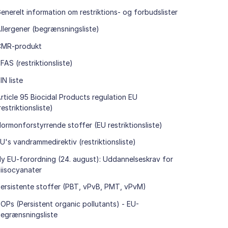
enerelt information om restriktions- og forbudslister
llergener (begrænsningsliste)
CMR-produkt
FAS (restriktionsliste)
IN liste
rticle 95 Biocidal Products regulation EU
restriktionsliste)
ormonforstyrrende stoffer (EU restriktionsliste)
U's vandrammedirektiv (restriktionsliste)
y EU-forordning (24. august): Uddannelseskrav for
iisocyanater
ersistente stoffer (PBT, vPvB, PMT, vPvM)
OPs (Persistent organic pollutants) - EU-
egrænsningsliste