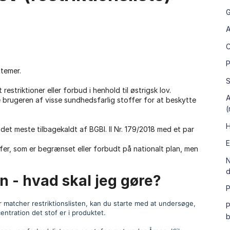
G
A
P
stemer.
S
restriktioner eller forbud i henhold til østrigsk lov.
A
 brugeren af ​​visse sundhedsfarlig stoffer for at beskytte
(
H
 det meste tilbagekaldt af BGBl. II Nr. 179/2018 med et par
E
fer, som er begrænset eller forbudt på nationalt plan, men
N
d
n - hvad skal jeg gøre?
P
er matcher restriktionslisten, kan du starte med at undersøge,
P
entration det stof er i produktet.
b