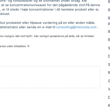
tions- og forbudslister og se stofnavnet under Årsag. Klik
R
or at se koncentrationsniveauet for det pågældende stof.På denne
r til stede i høje koncentrationer i dit kemiske produkt eller ej.
R
ktivet.
R
itut produktet eller tilpasse vurdering på en eller anden måde.
p
ministrator eller sende en e-mail til
consulting@intersolia.com
.
R
lse muligvis ikke helt fejlfri. Vær venligst opmærksom på dette, når du fortolker
R
ives uden tilladelse.
©
S
D
S
R
G
V
D
K