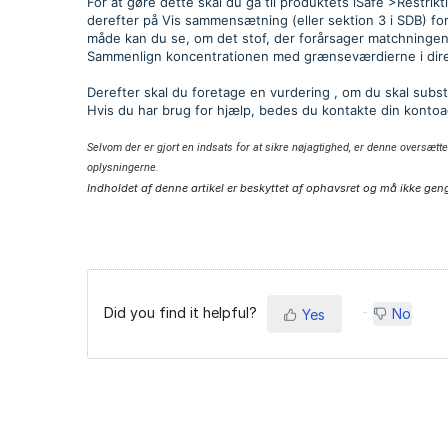
For at gøre dette skal du gå til produktets iSafe >Restrik
derefter på Vis sammensætning (eller sektion 3 i SDB) f
måde kan du se, om det stof, der forårsager matchningen, e
Sammenlign koncentrationen med grænseværdierne i dire
Derefter skal du foretage en vurdering , om du skal subst
Hvis du har brug for hjælp, bedes du kontakte din kontoad
Selvom der er gjort en indsats for at sikre nøjagtighed, er denne oversætte
oplysningerne.
Indholdet af denne artikel er beskyttet af ophavsret og må ikke geng
Did you find it helpful?
No
Yes