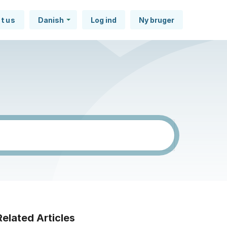
atus
Danish
Log ind
Ny bruger
Related Articles