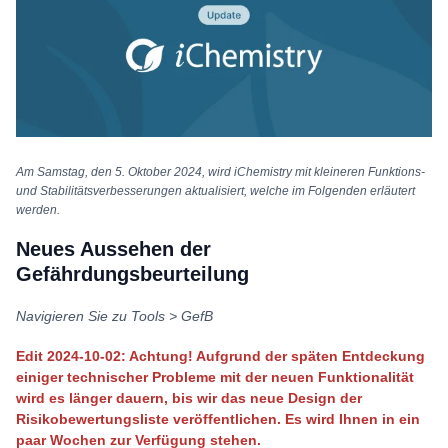
Am Samstag, den 5. Oktober 2024, wird iChemistry mit kleineren Funktions-
und Stabilitätsverbesserungen aktualisiert, welche im Folgenden erläutert
werden.
Neues Aussehen der
Gefährdungsbeurteilung
Navigieren Sie zu Tools > GefB
Edit 2024-10-02: Achtung! Aufgrund der späten Entdeckung
einiger technischer Probleme mit der neuen Funktionalität
wird es länger dauern, bis wir das neue Design der
Risikobewertungsliste veröffentlichen. Es wird Ihnen in ein
paar Wochen zur Verfügung stehen.