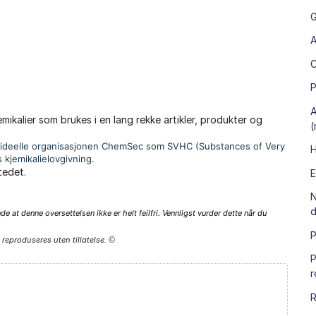
G
A
P
A
jemikalier som brukes i en lang rekke artikler, produkter og
(
den ideelle organisasjonen ChemSec som SVHC (Substances of Very
H
 kjemikalielovgivning.
tedet.
E
N
d
e at denne oversettelsen ikke er helt feilfri. Vennligst vurder dette når du
P
 reproduseres uten tillatelse.
©
P
r
R