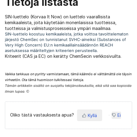
Tietoja listasta
SIN-luettelo (Korvaa It Now) on luettelo vaarallisista
kemikaaleista, joita käytetään monenlaisissa tuotteissa,
tuotteissa ja valmistusprosesseissa ympäri maailmaa.
SIN-luettelo koostuu kemikaaleista, jotka voittoa tavoittelematon
järjestö ChemSec on tunnistanut SVHC-aineiksi (Substances of
Very High Concern) EU:n kemikaalilainsäädännön REACH
asetuksessa määriteltyjen kriteerien perusteella.
Kriteerit (CAS ja EC) on kerätty ChemSecin verkkosivuilta.
Vaikka tarkkuus on pyritty varmistamaan, tämä käännös ei välttämättä ole täysin
virheetön. Ota tämä huomioon tulkitessasi tietoja.
Tämän artikkelin sisältö on suojattu tekijänoikeuksilla, eikä sitä saa kopioida
ilman lupaa.
©
Oliko tästä vastauksesta apua?
Ei
Kyllä