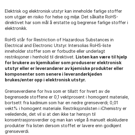
Elektrisk og elektronisk utstyr kan inneholde farlige stoffer
som utgjør en risiko for helse og miljø. Det såkalte RoHS-
direktivet har som mål å erstatte og begrense farlige stoffer i
elektronikk.
RoHS står for Restriction of Hazardous Substances in
Electrical and Electronic Utstyr. Intersolias RoHS-liste
inneholder stoffer som er forbudte eller underlagt
restriksjoner i henhold til direktivet.
Listen kan være til hjelp
for brukere av kjemikalier som produserer elektronisk
utstyr eller er leverandører av kjemiske produkter eller
komponenter som senere i leverandørkjeden
brukes/enter opp i elektronisk utstyr.
Grenseverdiene for hva som er tillatt for hvert av de
begrensede stoffene er 0,1 vektprosent i homogent materiale,
bortsett fra kadmium som har en nedre grenseverdi; 0,01
vekt% i homogent materiale. Restriksjonslisten i iChemistry er
veiledende, det vil si at den ikke tar hensyn til
konsentrasjonsverdier og man kan velge å manuelt ekskludere
produkter fra listen dersom stoffet er lavere enn godkjent
grenseverdi.