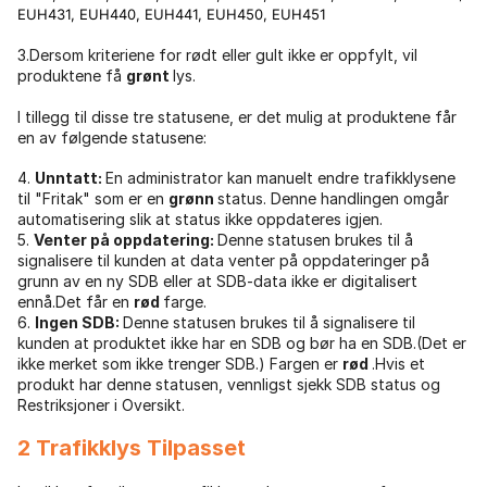
EUH431,
EUH440,
EUH441,
EUH450,
EUH451
3.Dersom kriteriene for rødt eller gult ikke er oppfylt, vil
produktene få
grønt
lys.
I tillegg til disse tre statusene, er det mulig at produktene får
en av følgende statusene:
4.
Unntatt:
En administrator kan manuelt endre trafikklysene
til "Fritak" som er en
grønn
status. Denne handlingen omgår
automatisering slik at status ikke oppdateres igjen.
5.
Venter på oppdatering:
Denne statusen brukes til å
signalisere til kunden at data venter på oppdateringer på
grunn av en ny SDB eller at SDB-data ikke er digitalisert
ennå.Det får en
rød
farge.
6.
Ingen SDB:
Denne statusen brukes til å signalisere til
kunden at produktet ikke har en SDB og bør ha en SDB.(Det er
ikke merket som ikke trenger SDB.) Fargen er
rød
.Hvis et
produkt har denne statusen, vennligst sjekk SDB status og
Restriksjoner i Oversikt.
2 Trafikklys Tilpasset