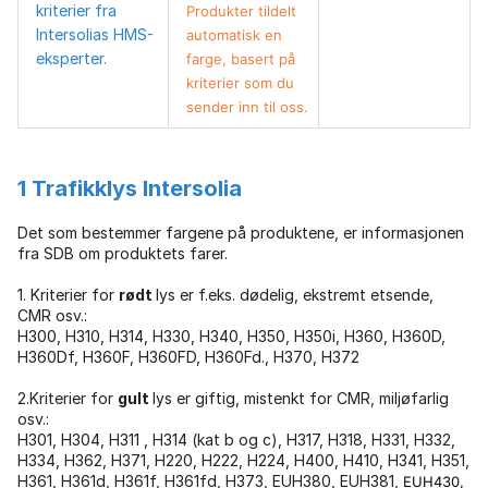
kriterier fra
Produkter tildelt
Intersolias HMS-
automatisk en
eksperter.
farge, basert på
kriterier som du
sender inn til oss.
1 Trafikklys Intersolia
Det som bestemmer fargene på produktene, er informasjonen
fra SDB om produktets farer.
1. Kriterier for
rødt
lys er f.eks. dødelig, ekstremt etsende,
CMR osv.:
H300, H310, H314, H330, H340, H350, H350i, H360, H360D,
H360Df, H360F, H360FD, H360Fd., H370, H372
2.Kriterier for
gult
lys er giftig, mistenkt for CMR, miljøfarlig
osv.:
H301, H304, H311 , H314 (kat b og c), H317, H318, H331, H332,
H334, H362, H371, H220, H222, H224, H400, H410, H341, H351,
H361, H361d, H361f, H361fd, H373, EUH380, EUH381,
EUH430,