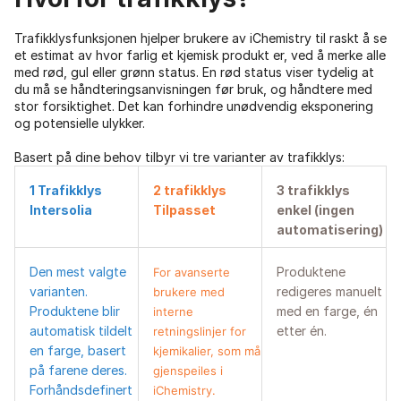
Trafikklysfunksjonen hjelper brukere av iChemistry til raskt å se
et estimat av hvor farlig et kjemisk produkt er, ved å merke alle
med rød, gul eller grønn status. En rød status viser tydelig at
du må se håndteringsanvisningen før bruk, og håndtere med
stor forsiktighet. Det kan forhindre unødvendig eksponering
og potensielle ulykker.
Basert på dine behov tilbyr vi tre varianter av trafikklys:
1 Trafikklys
2 trafikklys
3 trafikklys
Intersolia
Tilpasset
enkel (ingen
automatisering)
Den mest valgte
Produktene
For avanserte
varianten.
redigeres manuelt
brukere med
Produktene blir
med en farge, én
interne
automatisk tildelt
etter én.
retningslinjer for
en farge, basert
kjemikalier, som må
på farene deres.
gjenspeiles i
Forhåndsdefinert
iChemistry.