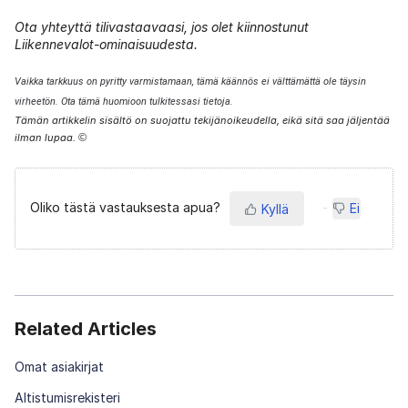
Ota yhteyttä tilivastaavaasi, jos olet kiinnostunut
Liikennevalot-ominaisuudesta.
Vaikka tarkkuus on pyritty varmistamaan, tämä käännös ei välttämättä ole täysin
virheetön. Ota tämä huomioon tulkitessasi tietoja.
Tämän artikkelin sisältö on suojattu tekijänoikeudella, eikä sitä saa jäljentää
ilman lupaa.
©
Oliko tästä vastauksesta apua?
Ei
Kyllä
Related Articles
Omat asiakirjat
Altistumisrekisteri