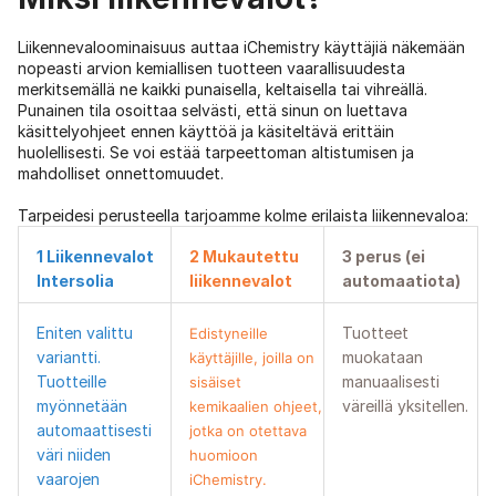
Liikennevaloominaisuus auttaa iChemistry käyttäjiä näkemään
nopeasti arvion kemiallisen tuotteen vaarallisuudesta
merkitsemällä ne kaikki punaisella, keltaisella tai vihreällä.
Punainen tila osoittaa selvästi, että sinun on luettava
käsittelyohjeet ennen käyttöä ja käsiteltävä erittäin
huolellisesti. Se voi estää tarpeettoman altistumisen ja
mahdolliset onnettomuudet.
Tarpeidesi perusteella tarjoamme kolme erilaista liikennevaloa:
1 Liikennevalot
2 Mukautettu
3 perus (ei
Intersolia
liikennevalot
automaatiota)
Eniten valittu
Tuotteet
Edistyneille
variantti.
muokataan
käyttäjille, joilla on
Tuotteille
manuaalisesti
sisäiset
myönnetään
väreillä yksitellen.
kemikaalien ohjeet,
automaattisesti
jotka on otettava
väri niiden
huomioon
vaarojen
iChemistry.