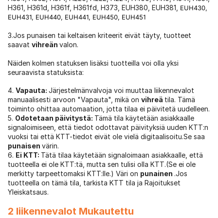
H361, H361d, H361f, H361fd, H373, EUH380, EUH381,
EUH430,
EUH431,
EUH440,
EUH441,
EUH450,
EUH451
3.Jos punaisen tai keltaisen kriteerit eivät täyty, tuotteet
saavat
vihreän
valon.
Näiden kolmen statuksen lisäksi tuotteilla voi olla yksi
seuraavista statuksista:
4.
Vapauta:
Järjestelmänvalvoja voi muuttaa liikennevalot
manuaalisesti arvoon "Vapauta", mikä on
vihreä
tila. Tämä
toiminto ohittaa automaation, jotta tilaa ei päivitetä uudelleen.
5.
Odotetaan päivitystä:
Tämä tila käytetään asiakkaalle
signaloimiseen, että tiedot odottavat päivityksiä uuden KTT:n
vuoksi tai että KTT-tiedot eivät ole vielä digitaalisoitu.Se saa
punaisen
värin.
6.
Ei KTT:
Tätä tilaa käytetään signaloimaan asiakkaalle, että
tuotteella ei ole KTT:tä, mutta sen tulisi olla KTT.(Se ei ole
merkitty tarpeettomaksi KTT:lle.) Väri on
punainen
.Jos
tuotteella on tämä tila, tarkista KTT tila ja Rajoitukset
Yleiskatsaus.
2 liikennevalot Mukautettu