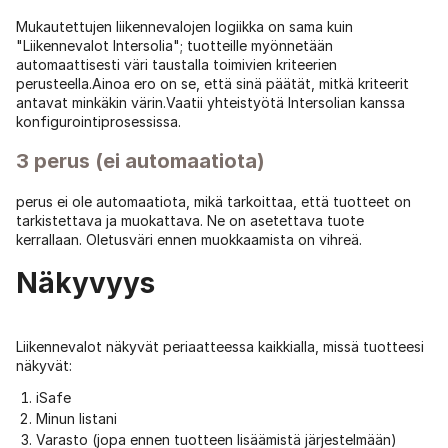
Mukautettujen liikennevalojen logiikka on sama kuin
"Liikennevalot Intersolia"; tuotteille myönnetään
automaattisesti väri taustalla toimivien kriteerien
perusteella.Ainoa ero on se, että sinä päätät, mitkä kriteerit
antavat minkäkin värin.Vaatii yhteistyötä Intersolian kanssa
konfigurointiprosessissa.
3 perus (ei automaatiota)
perus ei ole automaatiota, mikä tarkoittaa, että tuotteet on
tarkistettava ja muokattava. Ne on asetettava tuote
kerrallaan. Oletusväri ennen muokkaamista on vihreä.
Näkyvyys
Liikennevalot näkyvät periaatteessa kaikkialla, missä tuotteesi
näkyvät:
iSafe
Minun listani
Varasto (jopa ennen tuotteen lisäämistä järjestelmään)