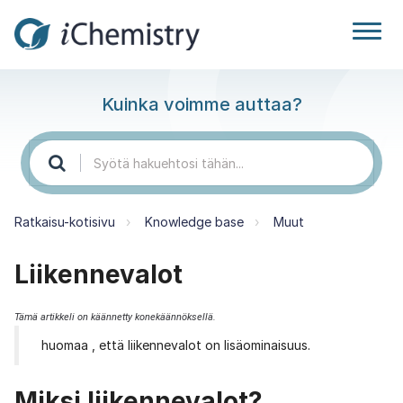
Kuinka voimme auttaa?
Ratkaisu-kotisivu
Knowledge base
Muut
Liikennevalot
Tämä artikkeli on käännetty konekäännöksellä.
huomaa , että liikennevalot on lisäominaisuus.
Miksi liikennevalot?