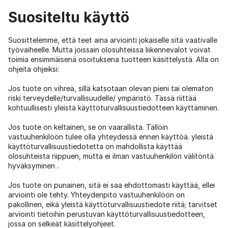
Suositeltu käyttö
Suosittelemme, että teet aina arviointi jokaiselle sitä vaativalle
työvaiheelle. Mutta joissain olosuhteissa liikennevalot voivat
toimia ensimmäisenä osoituksena tuotteen käsittelystä. Alla on
ohjeita ohjeiksi:
Jos tuote on vihreä, sillä katsotaan olevan pieni tai olematon
riski terveydelle/turvallisuudelle/ ympäristö. Tässä riittää
kohtuullisesti yleistä käyttöturvallisuustiedotteen käyttäminen.
Jos tuote on keltainen, se on vaarallista. Tällöin
vastuuhenkilöön tulee olla yhteydessä ennen käyttöä. yleistä
käyttöturvallisuustiedotetta on mahdollista käyttää
olosuhteista riippuen, mutta ei ilman vastuuhenkilön välitöntä
hyväksyminen .
Jos tuote on punainen, sitä ei saa ehdottomasti käyttää, ellei
arviointi ole tehty. Yhteydenpito vastuuhenkilöön on
pakollinen, eikä yleistä käyttöturvallisuustiedote riitä; tarvitset
arviointi tietoihin perustuvan käyttöturvallisuustiedotteen,
jossa on selkeät käsittelyohjeet.