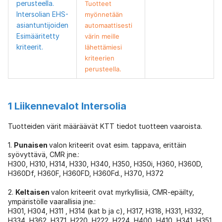
perusteella.
Tuotteet
Intersolian EHS-
myönnetään
asiantuntijoiden
automaattisesti
Esimääritetty
värin meille
kriteerit.
lähettämiesi
kriteerien
perusteella.
1 Liikennevalot Intersolia
Tuotteiden värit määräävät KTT tiedot tuotteen vaaroista.
1.
Punaisen
valon kriteerit ovat esim. tappava, erittäin
syövyttävä, CMR jne.:
H300, H310, H314, H330, H340, H350, H350i, H360, H360D,
H360Df, H360F, H360FD, H360Fd., H370, H372
2.
Keltaisen
valon kriteerit ovat myrkyllisiä, CMR-epäilty,
ympäristölle vaarallisia jne.:
H301, H304, H311 , H314 (kat b ja c), H317, H318, H331, H332,
H334, H362, H371, H220, H222, H224, H400, H410, H341, H351,