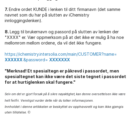
7.
Endre ordet KUNDE i lenken til ditt firmanavn (det samme
navnet som du har på slutten av iChemistry
innloggingslenken).
8.
Legg til brukernavn og passord på slutten av lenken der
"XXXX" er. Vær oppmerksom på at det ikke er mulig å ha noe
mellomrom mellom ordene, da vil det ikke fungere.
https://ichemistry.intersolia.com/main/CUSTOMER?name=
XXXXXX
&password=
XXXXXXX
"Merknad! Et spesialtegn er påkrevd i passordet, men
spesialtegnet kan ikke være det siste tegnet i passordet
for at hurtiglenken skal fungere."
Selv om det er gjort forsøk på å sikre nøyaktighet, kan denne oversettelsen ikke være
helt feilfri. Vennligst vurder dette når du tolker informasjonen.
Innholdet i denne artikkelen er beskyttet av opphavsrett og kan ikke gjengis
uten tillatelse.
©