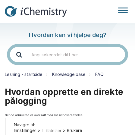
Hvordan kan vi hjelpe deg?
Løsning - startside
Knowledge base
FAQ
Hvordan opprette en direkte
pålogging
Denne artikkelen er oversatt med maskinoversettelse.
Naviger til:
Innstillinger > T
> Brukere
illatelser