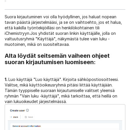
Suora kirjautuminen voi olla hyödyllinen, jos haluat nopean
tavan päästä järjestelmääsi, ja se on vaihtoehto, jos et halua,
että kaikilla työntekijöilläsi on henkilökohtainen tili
iChemistryyn.Jos yhdistät suoran linkin käyttäjälle, jolla on
valtuutusryhmä "Käyttäjä", näkymästä tulee vain luku -
muotoinen, mikä on suositeltavaa.
Alta löydät seitsemän vaiheen ohjeet
suoran kirjautumisen luomiseen:
1.
Luo käyttäjä "Luo käyttäjä". Kirjoita sähköpostiosoitteesi.
Valitse, mikä käyttöoikeusryhmä pitäisi liittää käyttäjään.
Tämän tyyppiselle suoraan kirjautumiselle valitset yleensä
ryhmän "Vain luku -käyttäjä", mikä tarkoittaa, että heillä on
vain lukuoikeudet järjestelmässä.