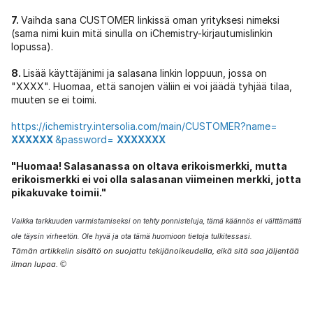
7.
Vaihda sana CUSTOMER linkissä oman yrityksesi nimeksi
(sama nimi kuin mitä sinulla on iChemistry-kirjautumislinkin
lopussa).
8.
Lisää käyttäjänimi ja salasana linkin loppuun, jossa on
"XXXX". Huomaa, että sanojen väliin ei voi jäädä tyhjää tilaa,
muuten se ei toimi.
https://ichemistry.intersolia.com/main/CUSTOMER?name=
XXXXXX
&password=
XXXXXXX
"Huomaa! Salasanassa on oltava erikoismerkki, mutta
erikoismerkki ei voi olla salasanan viimeinen merkki, jotta
pikakuvake toimii."
Vaikka tarkkuuden varmistamiseksi on tehty ponnisteluja, tämä käännös ei välttämättä
ole täysin virheetön. Ole hyvä ja ota tämä huomioon tietoja tulkitessasi.
Tämän artikkelin sisältö on suojattu tekijänoikeudella, eikä sitä saa jäljentää
ilman lupaa.
©