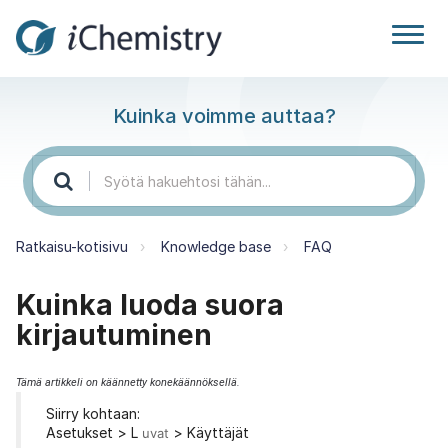
Kuinka voimme auttaa?
Ratkaisu-kotisivu
Knowledge base
FAQ
Kuinka luoda suora
kirjautuminen
Tämä artikkeli on käännetty konekäännöksellä.
Siirry kohtaan:
Asetukset > L
> Käyttäjät
uvat