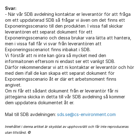
Svar:
- När vår SDB avdelning kontaktar er leverantör för att fråga
om ett uppdaterad SDB så frågar vi även om det finns ett
Exponeringsscenario till den produkten. I vissa fall skickar
leverantören ett separat dokument för ett
Exponeringsscenario och dessa brukar vara lätta att hantera,
men i vissa fall får vi svar från leverantören att
Exponeringsscenariot finns inbakat i SDB.
Vi förstår att ni inte kan göra så mycket med den
informaitonen eftersom ni endast ser ett vanligt SDB.
Därför rekommenderar vi att ni kontaktar er leverantör och hör
med dem ifall de kan skapa ett separat dokument för
Exponeringsscenario åt er där ert arbetsmoment finns
angivet.
Om ni får ett sådant dokument från er leverantör får ni
jättegärna skicka in detta till vår SDB avdelning så kommer
dem uppdatera dokumentet åt er.
Mail till SDB avdelningen:
sds.se@cs-environment.com
Innehållet i denna artikel är skyddat av upphovsrätt och får inte reproduceras
©
utan tillstånd.