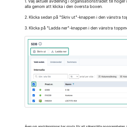
1. Välj aktuell avdelning i organisationsträdet till höger
alla genom att klicka i den översta boxen.
2. Klicka sedan på "Skriv ut"-knappen i den vänstra to
3. Klicka på "Ladda ner"-knappen i den vänstra topp
Även om ansträngningar har gjorts för att säkerställa noggrannheten, ka