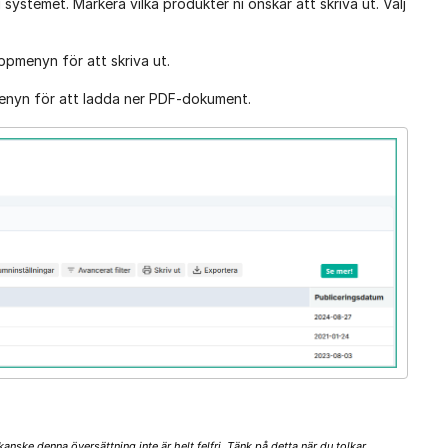
 i systemet. Markera vilka produkter ni önskar att skriva ut. Välj
ppmenyn för att skriva ut.
menyn för att ladda ner PDF-dokument.
nske denna översättning inte är helt felfri. Tänk på detta när du tolkar