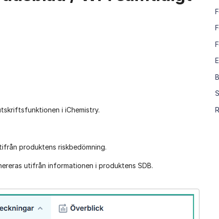
F
F
F
E
S
tskriftsfunktionen i iChemistry.
R
tifrån produktens riskbedömning.
ereras utifrån informationen i produktens SDB.