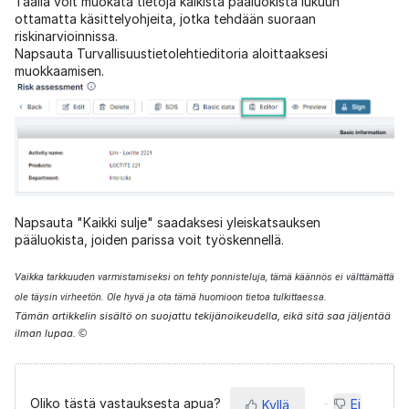
Täällä voit muokata tietoja kaikista pääluokista lukuun
ottamatta käsittelyohjeita, jotka tehdään suoraan
riskinarvioinnissa.
Napsauta Turvallisuustietolehtieditoria aloittaaksesi
muokkaamisen.
Napsauta "Kaikki sulje" saadaksesi yleiskatsauksen
pääluokista, joiden parissa voit työskennellä.
Vaikka tarkkuuden varmistamiseksi on tehty ponnisteluja, tämä käännös ei välttämättä
ole täysin virheetön. Ole hyvä ja ota tämä huomioon tietoa tulkittaessa.
Tämän artikkelin sisältö on suojattu tekijänoikeudella, eikä sitä saa jäljentää
ilman lupaa.
©
Oliko tästä vastauksesta apua?
Ei
Kyllä