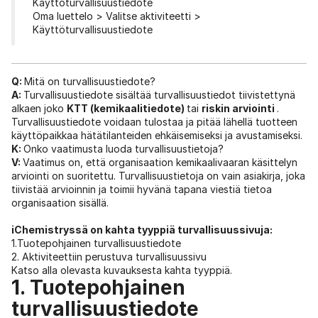
Käyttöturvallisuustiedote
Oma luettelo > Valitse aktiviteetti >
Käyttöturvallisuustiedote
Q:
Mitä on turvallisuustiedote?
A:
Turvallisuustiedote sisältää turvallisuustiedot tiivistettynä
alkaen joko
KTT (kemikaalitiedote)
tai
riskin arviointi
.
Turvallisuustiedote voidaan tulostaa ja pitää lähellä tuotteen
käyttöpaikkaa hätätilanteiden ehkäisemiseksi ja avustamiseksi.
K:
Onko vaatimusta luoda turvallisuustietoja?
V:
Vaatimus on, että organisaation kemikaalivaaran käsittelyn
arviointi on suoritettu. Turvallisuustietoja on vain asiakirja, joka
tiivistää arvioinnin ja toimii hyvänä tapana viestiä tietoa
organisaation sisällä.
iChemistryssä on kahta tyyppiä turvallisuussivuja:
1.Tuotepohjainen turvallisuustiedote
2. Aktiviteettiin perustuva turvallisuussivu
Katso alla olevasta kuvauksesta kahta tyyppiä.
1. Tuotepohjainen
turvallisuustiedote