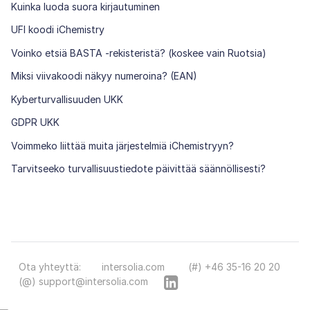
Kuinka luoda suora kirjautuminen
UFI koodi iChemistry
Voinko etsiä BASTA -rekisteristä? (koskee vain Ruotsia)
Miksi viivakoodi näkyy numeroina? (EAN)
Kyberturvallisuuden UKK
GDPR UKK
Voimmeko liittää muita järjestelmiä iChemistryyn?
Tarvitseeko turvallisuustiedote päivittää säännöllisesti?
Ota yhteyttä:
intersolia.com
(#) +46 35-16 20 20
(@) support@intersolia.com