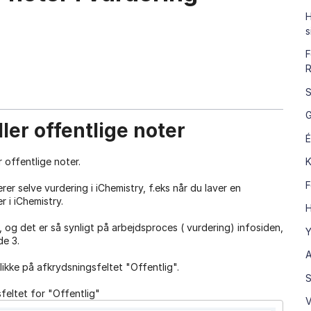
H
s
F
R
S
G
ler offentlige noter
É
r offentlige noter.
K
F
er selve vurdering i iChemistry, f.eks når du laver en
 i iChemistry.
H
 og det er så synligt på arbejdsproces ( vurdering) infosiden,
Y
de 3.
A
likke på afkrydsningsfeltet "Offentlig".
S
feltet for "Offentlig"
V