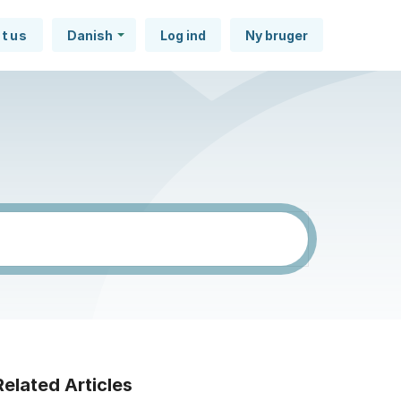
atus
Danish
Log ind
Ny bruger
Related Articles