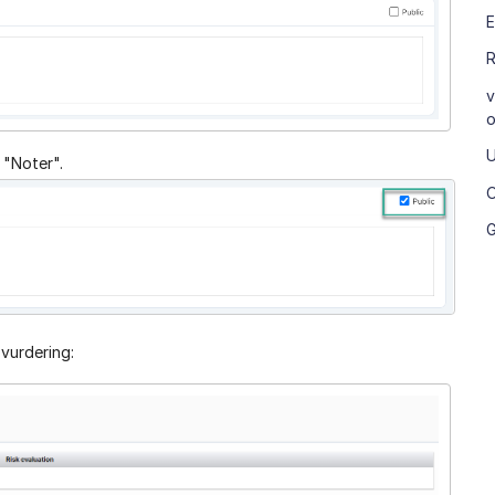
E
R
v
o
U
 "Noter".
O
G
 vurdering: