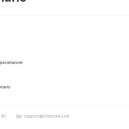
gsscenarioer
enario
 20
(@) support@intersolia.com