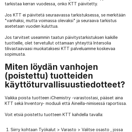
tarkistaa kerran vuodessa, onko KTT päivitetty.
Jos KTT ei päivitetä seuraavassa tarkistuksessa, se merkitään
"vanhaksi, mutta voimassa olevaksi" ja seuraava tarkistus
asetetaan vuoden kuluttua.
Jos tarvitset useammin taatun päivitystarkistuksen kaikille
tuotteille, olet tervetullut ottamaan yhteyttä Intersolia
tilivastaavaasi muokataksesi KTT palveluamme koskevaa
sopimusta.
Miten löydän vanhojen
(poistettu) tuotteiden
käyttöturvallisuustiedotteet?
Vaikka poista tuotteen iChemistry -varastostasi, pääset aina
KTT sekä Inventory- moduuli että Aineilla-nimisessä raportissa.
Voit etsiä poistettu tuotteen KTT kahdella tavalla:
Siirry kohtaan Työkalut > Varasto > Valitse osasto , jossa