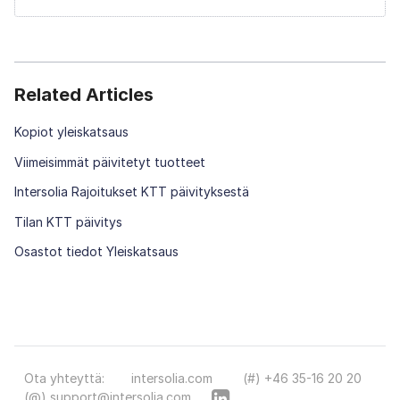
Related Articles
Kopiot yleiskatsaus
Viimeisimmät päivitetyt tuotteet
Intersolia Rajoitukset KTT päivityksestä
Tilan KTT päivitys
Osastot tiedot Yleiskatsaus
Ota yhteyttä:
intersolia.com
(#) +46 35-16 20 20
(@) support@intersolia.com