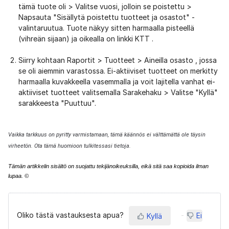
tämä tuote oli > Valitse vuosi, jolloin se poistettu >
Napsauta "Sisällytä poistettu tuotteet ja osastot" -
valintaruutua. Tuote näkyy sitten harmaalla pisteellä
(vihreän sijaan) ja oikealla on linkki KTT .
Siirry kohtaan Raportit > Tuotteet > Aineilla osasto , jossa
se oli aiemmin varastossa. Ei-aktiiviset tuotteet on merkitty
harmaalla kuvakkeella vasemmalla ja voit lajitella vanhat ei-
aktiiviset tuotteet valitsemalla Sarakehaku > Valitse "Kyllä"
sarakkeesta "Puuttuu".
Vaikka tarkkuus on pyritty varmistamaan, tämä käännös ei välttämättä ole täysin
virheetön. Ota tämä huomioon tulkitessasi tietoja.
Tämän artikkelin sisältö on suojattu tekijänoikeuksilla, eikä sitä saa kopioida ilman
lupaa. ©
Oliko tästä vastauksesta apua?
Ei
Kyllä