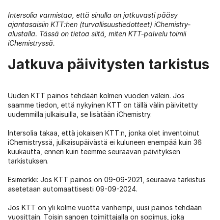
Intersolia varmistaa, että sinulla on jatkuvasti pääsy
ajantasaisiin KTT:hen (turvallisuustiedotteet) iChemistry-
alustalla. Tässä on tietoa siitä, miten KTT-palvelu toimii
iChemistryssä.
Jatkuva päivitysten tarkistus
Uuden KTT painos tehdään kolmen vuoden välein. Jos
saamme tiedon, että nykyinen KTT on tällä välin päivitetty
uudemmilla julkaisuilla, se lisätään iChemistry.
Intersolia takaa, että jokaisen KTT:n, jonka olet inventoinut
iChemistryssä, julkaisupäivästä ei kuluneen enempää kuin 36
kuukautta, ennen kuin teemme seuraavan päivityksen
tarkistuksen.
Esimerkki: Jos KTT painos on 09-09-2021, seuraava tarkistus
asetetaan automaattisesti 09-09-2024.
Jos KTT on yli kolme vuotta vanhempi, uusi painos tehdään
vuosittain. Toisin sanoen toimittajalla on sopimus, joka