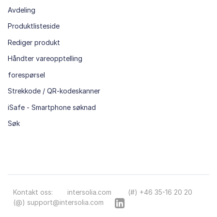
Avdeling
Produktlisteside
Rediger produkt
Håndter vareopptelling
forespørsel
Strekkode / QR-kodeskanner
iSafe - Smartphone søknad
Søk
Kontakt oss:
intersolia.com
(#) +46 35-16 20 20
(@) support@intersolia.com