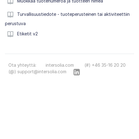
Muokkaa tuotenumeroa ja tuotteen nimeä
Turvallisuustiedote - tuoteperusteinen tai aktiviteettiin
perustuva
Etiketit v2
Ota yhteyttä:
intersolia.com
(#) +46 35-16 20 20
(@) support@intersolia.com