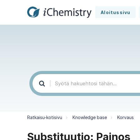
Aloitussivu
Ratkaisu-kotisivu
Knowledge base
Korvaus
Substituutio: Painos