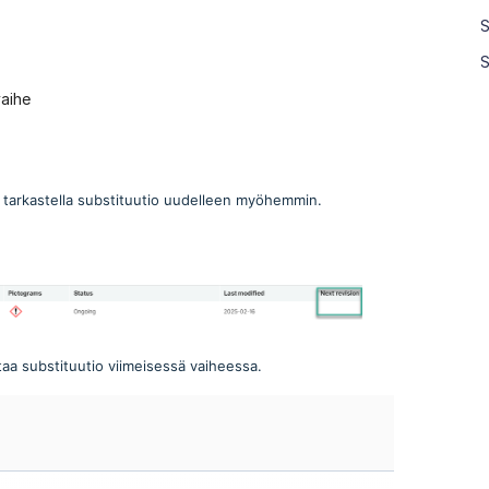
S
S
vaihe
uat tarkastella substituutio uudelleen myöhemmin.
aa substituutio viimeisessä vaiheessa.