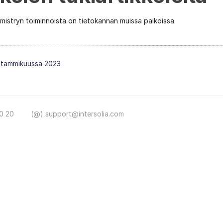
Chemistryn toiminnoista on tietokannan muissa paikoissa.
in tammikuussa 2023
0 20
(@) support@intersolia.com