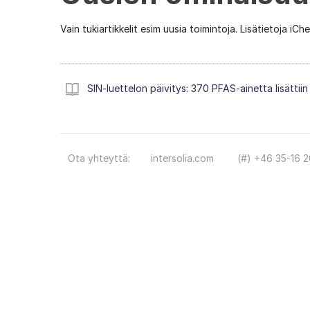
Vain tukiartikkelit esim uusia toimintoja. Lisätietoja i
SIN-luettelon päivitys: 370 PFAS-ainetta lisätti
Ota yhteyttä:
intersolia.com
(#) +46 35-16 2