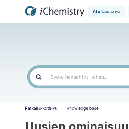
Aloitussivu
Ratkaisu-kotisivu
Knowledge base
Uusien ominaisuuk